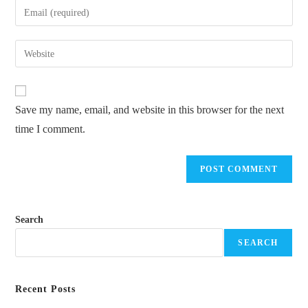
Save my name, email, and website in this browser for the next
time I comment.
Search
SEARCH
Recent Posts