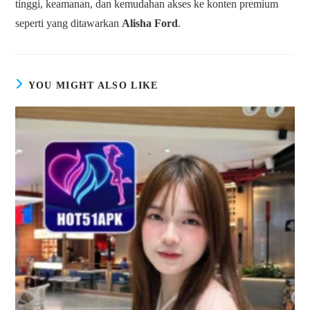
tinggi, keamanan, dan kemudahan akses ke konten premium
seperti yang ditawarkan
Alisha Ford
.
YOU MIGHT ALSO LIKE