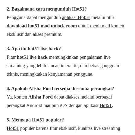
2. Bagaimana cara mengunduh Hot51?
Pengguna dapat mengunduh
aplikasi
Hot51
melalui fitur
download hot51 mod unlock room
untuk menikmati konten
eksklusif dan akses premium.
3. Apa itu hot51 live hack?
Fitur
hot51 live hack
memungkinkan pengalaman live
streaming yang lebih lancar, interaktif, dan bebas gangguan
teknis, meningkatkan kenyamanan pengguna.
4. Apakah Alisha Ford tersedia di semua perangkat?
Ya, konten
Alisha Ford
dapat diakses melalui berbagai
perangkat Android maupun iOS dengan aplikasi
Hot51
.
5. Mengapa Hot51 populer?
Hot51
populer karena fitur eksklusif, kualitas live streaming