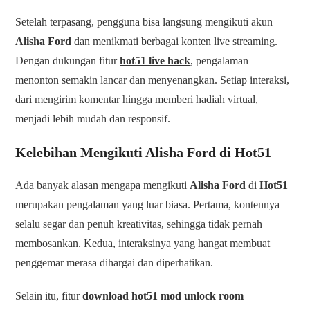
Setelah terpasang, pengguna bisa langsung mengikuti akun
Alisha Ford
dan menikmati berbagai konten live streaming.
Dengan dukungan fitur
hot51 live hack
, pengalaman
menonton semakin lancar dan menyenangkan. Setiap interaksi,
dari mengirim komentar hingga memberi hadiah virtual,
menjadi lebih mudah dan responsif.
Kelebihan Mengikuti Alisha Ford di Hot51
Ada banyak alasan mengapa mengikuti
Alisha Ford
di
Hot51
merupakan pengalaman yang luar biasa. Pertama, kontennya
selalu segar dan penuh kreativitas, sehingga tidak pernah
membosankan. Kedua, interaksinya yang hangat membuat
penggemar merasa dihargai dan diperhatikan.
Selain itu, fitur
download hot51 mod unlock room