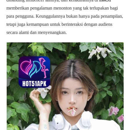
memberikan pengalaman menonton yang tak terlupakan bagi
para pengguna. Keunggulannya bukan hanya pada penampilan,
tetapi juga kemampuan untuk berinteraksi dengan audiens
secara alami dan menyenangkan.