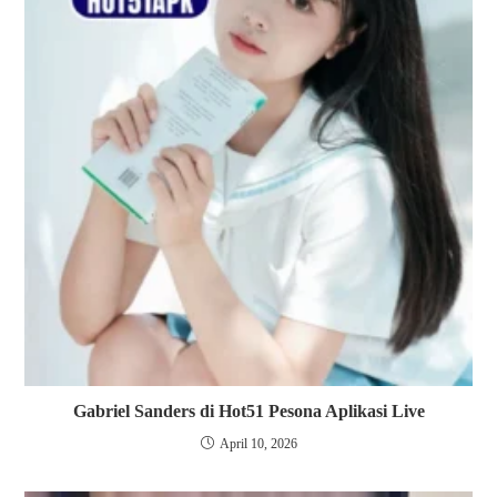
Gabriel Sanders di Hot51 Pesona Aplikasi Live
April 10, 2026