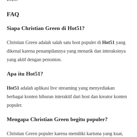
FAQ
Siapa Christian Green di Hot51?
Christian Green adalah salah satu host populer di
Hot51
yang
dikenal karena penampilannya yang menarik dan interaksinya
yang aktif dengan penonton.
Apa itu Hot51?
Hot51
adalah aplikasi live streaming yang menyediakan
berbagai konten hiburan interaktif dari host dan kreator konten
populer.
Mengapa Christian Green begitu populer?
Christian Green populer karena memiliki karisma yang kuat,