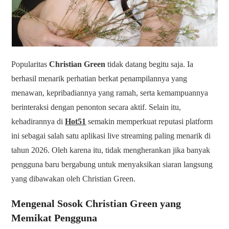
Popularitas
Christian Green
tidak datang begitu saja. Ia
berhasil menarik perhatian berkat penampilannya yang
menawan, kepribadiannya yang ramah, serta kemampuannya
berinteraksi dengan penonton secara aktif. Selain itu,
kehadirannya di
Hot51
semakin memperkuat reputasi platform
ini sebagai salah satu aplikasi live streaming paling menarik di
tahun 2026. Oleh karena itu, tidak mengherankan jika banyak
pengguna baru bergabung untuk menyaksikan siaran langsung
yang dibawakan oleh Christian Green.
Mengenal Sosok Christian Green yang
Memikat Pengguna