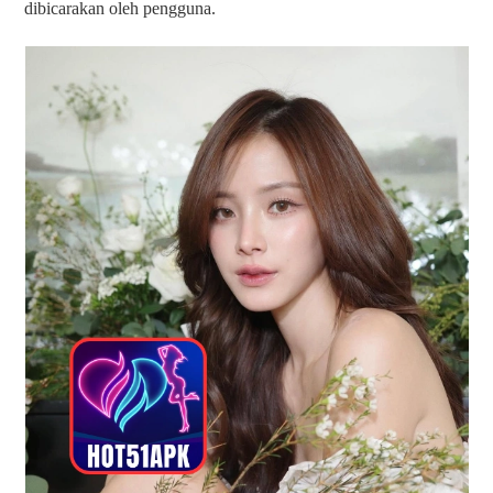
dibicarakan oleh pengguna.