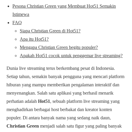
Pesona Christian Green yang Membuat Hot51 Semakin
Istimewa
FAQ
Siapa Christian Green di Hot51?
Apa itu Hot51?
Mengapa Christian Green begitu populer?
Apakah Hot51 cocok untuk penggemar live streaming?
Dunia live streaming terus berkembang pesat di Indonesia.
Setiap tahun, semakin banyak pengguna yang mencari platform
hiburan yang mampu memberikan pengalaman interaktif dan
menyenangkan. Salah satu aplikasi yang berhasil menarik
perhatian adalah
Hot51
, sebuah platform live streaming yang
menghadirkan berbagai host berbakat dan kreator konten
populer. Di antara banyak nama yang sedang naik daun,
Christian Green
menjadi salah satu figur yang paling banyak