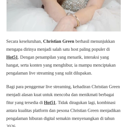
Secara keseluruhan,
Christian Green
berhasil menunjukkan
mengapa dirinya menjadi salah satu host paling populer di
Hot51
. Dengan penampilan yang menarik, interaksi yang
hangat, serta konten yang menghibur, ia mampu menciptakan
pengalaman live streaming yang sulit dilupakan.
Bagi para penggemar live streaming, kehadiran Christian Green
menjadi alasan kuat untuk mencoba dan menikmati berbagai
fitur yang tersedia di
Hot51
. Tidak diragukan lagi, kombinasi
antara kualitas platform dan pesona Christian Green menjadikan
pengalaman hiburan digital semakin menyenangkan di tahun
2026.