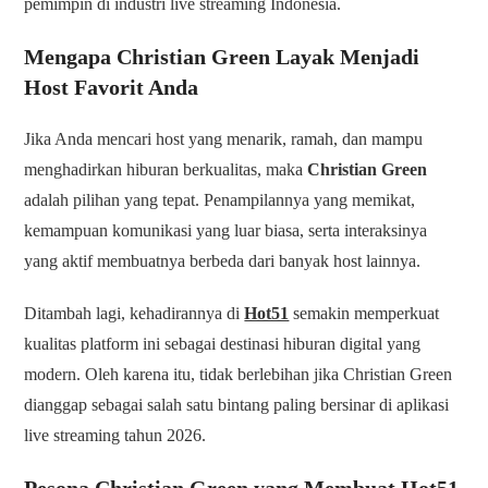
pemimpin di industri live streaming Indonesia.
Mengapa Christian Green Layak Menjadi
Host Favorit Anda
Jika Anda mencari host yang menarik, ramah, dan mampu
menghadirkan hiburan berkualitas, maka
Christian Green
adalah pilihan yang tepat. Penampilannya yang memikat,
kemampuan komunikasi yang luar biasa, serta interaksinya
yang aktif membuatnya berbeda dari banyak host lainnya.
Ditambah lagi, kehadirannya di
Hot51
semakin memperkuat
kualitas platform ini sebagai destinasi hiburan digital yang
modern. Oleh karena itu, tidak berlebihan jika Christian Green
dianggap sebagai salah satu bintang paling bersinar di aplikasi
live streaming tahun 2026.
Pesona Christian Green yang Membuat Hot51