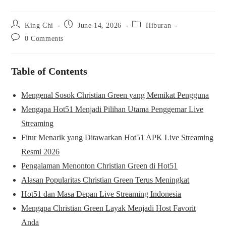
King Chi
June 14, 2026
Hiburan
0 Comments
Table of Contents
Mengenal Sosok Christian Green yang Memikat Pengguna
Mengapa Hot51 Menjadi Pilihan Utama Penggemar Live
Streaming
Fitur Menarik yang Ditawarkan Hot51 APK Live Streaming
Resmi 2026
Pengalaman Menonton Christian Green di Hot51
Alasan Popularitas Christian Green Terus Meningkat
Hot51 dan Masa Depan Live Streaming Indonesia
Mengapa Christian Green Layak Menjadi Host Favorit
Anda