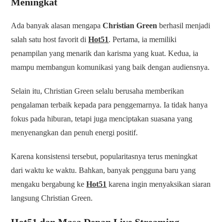
Meningkat
Ada banyak alasan mengapa
Christian Green
berhasil menjadi
salah satu host favorit di
Hot51
. Pertama, ia memiliki
penampilan yang menarik dan karisma yang kuat. Kedua, ia
mampu membangun komunikasi yang baik dengan audiensnya.
Selain itu, Christian Green selalu berusaha memberikan
pengalaman terbaik kepada para penggemarnya. Ia tidak hanya
fokus pada hiburan, tetapi juga menciptakan suasana yang
menyenangkan dan penuh energi positif.
Karena konsistensi tersebut, popularitasnya terus meningkat
dari waktu ke waktu. Bahkan, banyak pengguna baru yang
mengaku bergabung ke
Hot51
karena ingin menyaksikan siaran
langsung Christian Green.
Hot51 dan Masa Depan Live Streaming