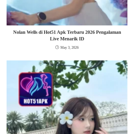
Nolan Wells di Hot51 Apk Terbaru 2026 Pengalaman
Live Menarik ID
May 3, 2026