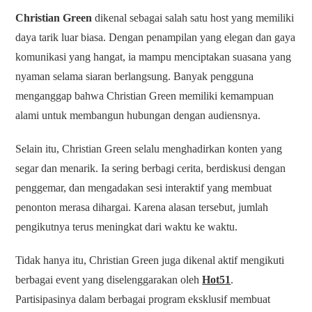
Christian Green
dikenal sebagai salah satu host yang memiliki
daya tarik luar biasa. Dengan penampilan yang elegan dan gaya
komunikasi yang hangat, ia mampu menciptakan suasana yang
nyaman selama siaran berlangsung. Banyak pengguna
menganggap bahwa Christian Green memiliki kemampuan
alami untuk membangun hubungan dengan audiensnya.
Selain itu, Christian Green selalu menghadirkan konten yang
segar dan menarik. Ia sering berbagi cerita, berdiskusi dengan
penggemar, dan mengadakan sesi interaktif yang membuat
penonton merasa dihargai. Karena alasan tersebut, jumlah
pengikutnya terus meningkat dari waktu ke waktu.
Tidak hanya itu, Christian Green juga dikenal aktif mengikuti
berbagai event yang diselenggarakan oleh
Hot51
.
Partisipasinya dalam berbagai program eksklusif membuat