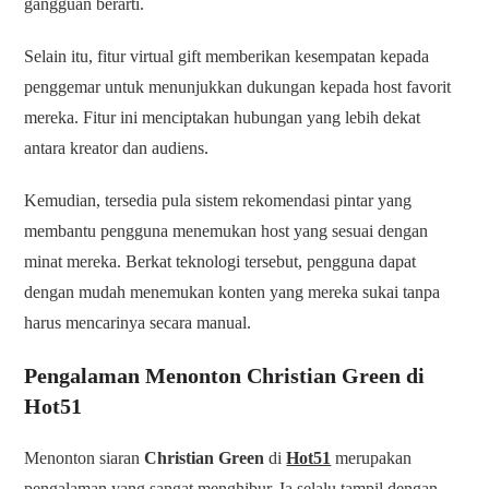
gangguan berarti.
Selain itu, fitur virtual gift memberikan kesempatan kepada
penggemar untuk menunjukkan dukungan kepada host favorit
mereka. Fitur ini menciptakan hubungan yang lebih dekat
antara kreator dan audiens.
Kemudian, tersedia pula sistem rekomendasi pintar yang
membantu pengguna menemukan host yang sesuai dengan
minat mereka. Berkat teknologi tersebut, pengguna dapat
dengan mudah menemukan konten yang mereka sukai tanpa
harus mencarinya secara manual.
Pengalaman Menonton Christian Green di
Hot51
Menonton siaran
Christian Green
di
Hot51
merupakan
pengalaman yang sangat menghibur. Ia selalu tampil dengan