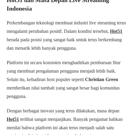
Indonesia
Perkembangan teknologi membuat industri live streaming terus
mengalami perubahan positif. Dalam kondisi tersebut,
Hot51
berada pada posisi yang sangat baik untuk terus berkembang
dan menarik lebih banyak pengguna.
Platform ini secara konsisten menghadirkan pembaruan fitur
yang membuat pengalaman pengguna menjadi lebih baik.
Selain itu, kehadiran host populer seperti
Christian Green
memberikan nilai tambah yang sangat besar bagi komunitas
pengguna.
Dengan berbagai inovasi yang terus dilakukan, masa depan
Hot51
terlihat sangat menjanjikan. Banyak pengamat bahkan
menilai bahwa platform ini akan terus menjadi salah satu