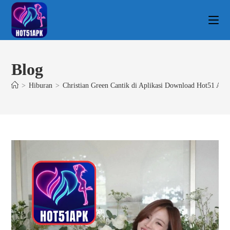
Blog
>
Hiburan
>
Christian Green Cantik di Aplikasi Download Hot51 AP