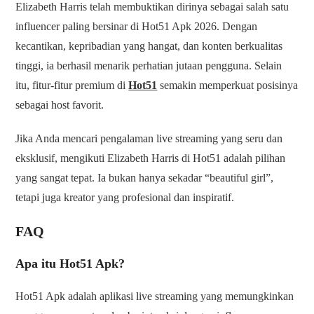
Elizabeth Harris telah membuktikan dirinya sebagai salah satu
influencer paling bersinar di Hot51 Apk 2026. Dengan
kecantikan, kepribadian yang hangat, dan konten berkualitas
tinggi, ia berhasil menarik perhatian jutaan pengguna. Selain
itu, fitur-fitur premium di
Hot51
semakin memperkuat posisinya
sebagai host favorit.
Jika Anda mencari pengalaman live streaming yang seru dan
eksklusif, mengikuti Elizabeth Harris di Hot51 adalah pilihan
yang sangat tepat. Ia bukan hanya sekadar “beautiful girl”,
tetapi juga kreator yang profesional dan inspiratif.
FAQ
Apa itu Hot51 Apk?
Hot51 Apk adalah aplikasi live streaming yang memungkinkan