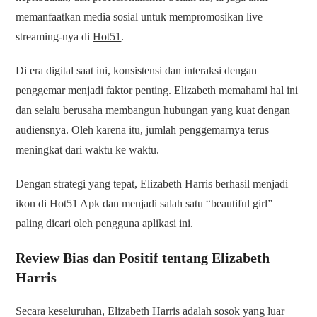
memanfaatkan media sosial untuk mempromosikan live
streaming-nya di
Hot51
.
Di era digital saat ini, konsistensi dan interaksi dengan
penggemar menjadi faktor penting. Elizabeth memahami hal ini
dan selalu berusaha membangun hubungan yang kuat dengan
audiensnya. Oleh karena itu, jumlah penggemarnya terus
meningkat dari waktu ke waktu.
Dengan strategi yang tepat, Elizabeth Harris berhasil menjadi
ikon di Hot51 Apk dan menjadi salah satu “beautiful girl”
paling dicari oleh pengguna aplikasi ini.
Review Bias dan Positif tentang Elizabeth
Harris
Secara keseluruhan, Elizabeth Harris adalah sosok yang luar