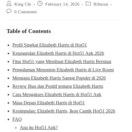
King Chi
February 14, 2026
Hiburan
0 Comments
Table of Contents
Profil Singkat Elizabeth Harris di Hot51
Keunggulan Elizabeth Harris di Hot51 Apk 2026
Fitur Hot51 yang Membuat Elizabeth Harris Bersinar
Pengalaman Menonton Elizabeth Harris di Live Room
Mengapa Elizabeth Harris Sangat Populer di 2026
Review Bias dan Positif tentang Elizabeth Harris
Cara Mengakses Elizabeth Harris di Hot51 Apk
Masa Depan Elizabeth Harris di Hot51
Kesimpulan: Elizabeth Harris, Ikon Cantik Hot51 2026
FAQ
Apa itu Hot51 Apk?