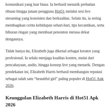
komunikasi yang luar biasa. Ia berhasil menarik perhatian
ribuan hingga jutaan pengguna
Hot51
melalui sesi live
streaming yang konsisten dan berkualitas. Selain itu, ia sering
membagikan cerita kehidupan sehari-hari, tips kecantikan, serta
hiburan ringan yang membuat penonton merasa dekat
dengannya.
Tidak hanya itu, Elizabeth juga dikenal sebagai kreator yang
profesional. Ia selalu menjaga kualitas konten, mulai dari
pencahayaan, audio, hingga konsep live yang menarik. Dengan
pendekatan ini, Elizabeth Harris berhasil membangun reputasi
sebagai salah satu “beautiful girl” paling populer di
Hot51 Apk
2026
.
Keunggulan Elizabeth Harris di Hot51 Apk
2026