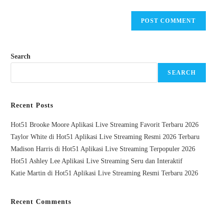
Search
SEARCH
Recent Posts
Hot51 Brooke Moore Aplikasi Live Streaming Favorit Terbaru 2026
Taylor White di Hot51 Aplikasi Live Streaming Resmi 2026 Terbaru
Madison Harris di Hot51 Aplikasi Live Streaming Terpopuler 2026
Hot51 Ashley Lee Aplikasi Live Streaming Seru dan Interaktif
Katie Martin di Hot51 Aplikasi Live Streaming Resmi Terbaru 2026
Recent Comments