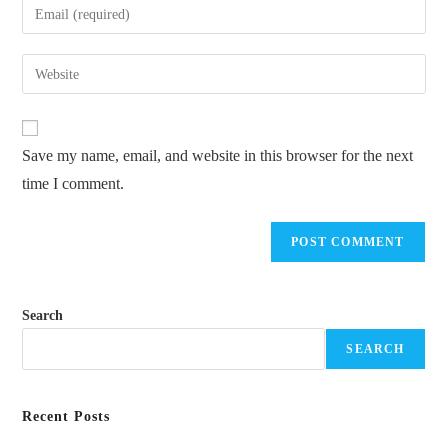
Save my name, email, and website in this browser for the next
time I comment.
Search
SEARCH
Recent Posts