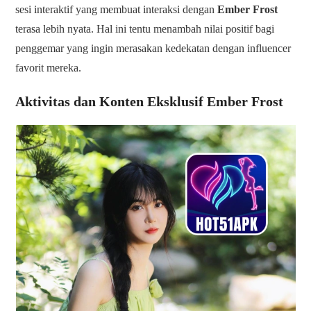
sesi interaktif yang membuat interaksi dengan
Ember Frost
terasa lebih nyata. Hal ini tentu menambah nilai positif bagi
penggemar yang ingin merasakan kedekatan dengan influencer
favorit mereka.
Aktivitas dan Konten Eksklusif
Ember Frost