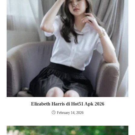
Elizabeth Harris di Hot51 Apk 2026
February 14, 2026