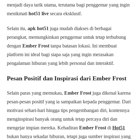
menjadi daya tarik utama, terutama bagi penggemar yang ingin
menikmati
hot51 live
secara eksklusif.
Selain itu,
apk hot51
juga mudah diakses di berbagai
perangkat, memungkinkan penggemar untuk tetap terhubung
dengan
Ember Frost
tanpa batasan lokasi. Ini membuat
platform ini ideal bagi siapa saja yang ingin merasakan
pengalaman hiburan yang lebih personal dan interaktif.
Pesan Positif dan Inspirasi dari
Ember Frost
Selain paras yang memukau,
Ember Frost
juga dikenal karena
pesan-pesan positif yang ia sampaikan kepada penggemar. Dari
motivasi sehari-hari hingga tips pengembangan diri, kontennya
menginspirasi banyak orang untuk tetap percaya diri dan
mengejar impian mereka. Kehadiran
Ember Frost
di
Hot51
bukan hanya sekadar hiburan, tetapi juga sumber inspirasi yang