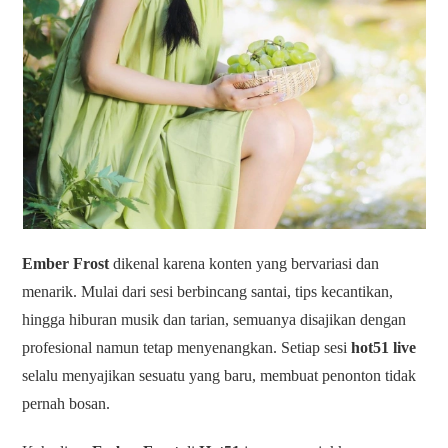
Ember Frost
dikenal karena konten yang bervariasi dan
menarik. Mulai dari sesi berbincang santai, tips kecantikan,
hingga hiburan musik dan tarian, semuanya disajikan dengan
profesional namun tetap menyenangkan. Setiap sesi
hot51 live
selalu menyajikan sesuatu yang baru, membuat penonton tidak
pernah bosan.