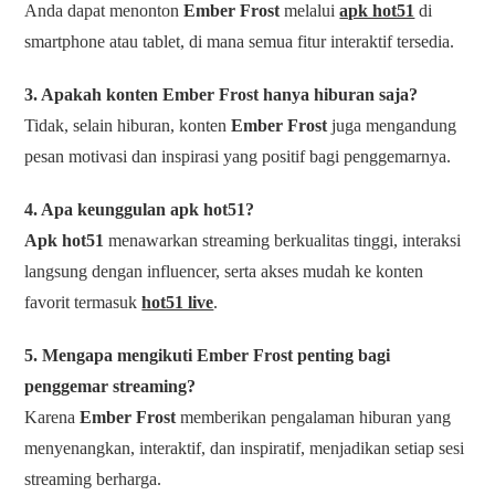
Anda dapat menonton
Ember Frost
melalui
apk hot51
di
smartphone atau tablet, di mana semua fitur interaktif tersedia.
3. Apakah konten Ember Frost hanya hiburan saja?
Tidak, selain hiburan, konten
Ember Frost
juga mengandung
pesan motivasi dan inspirasi yang positif bagi penggemarnya.
4. Apa keunggulan apk hot51?
Apk hot51
menawarkan streaming berkualitas tinggi, interaksi
langsung dengan influencer, serta akses mudah ke konten
favorit termasuk
hot51 live
.
5. Mengapa mengikuti Ember Frost penting bagi
penggemar streaming?
Karena
Ember Frost
memberikan pengalaman hiburan yang
menyenangkan, interaktif, dan inspiratif, menjadikan setiap sesi
streaming berharga.