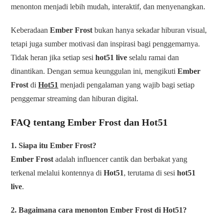
menonton menjadi lebih mudah, interaktif, dan menyenangkan.
Keberadaan
Ember Frost
bukan hanya sekadar hiburan visual,
tetapi juga sumber motivasi dan inspirasi bagi penggemarnya.
Tidak heran jika setiap sesi
hot51 live
selalu ramai dan
dinantikan. Dengan semua keunggulan ini, mengikuti
Ember
Frost
di
Hot51
menjadi pengalaman yang wajib bagi setiap
penggemar streaming dan hiburan digital.
FAQ tentang
Ember Frost
dan
Hot51
1. Siapa itu Ember Frost?
Ember Frost
adalah influencer cantik dan berbakat yang
terkenal melalui kontennya di
Hot51
, terutama di sesi
hot51
live
.
2. Bagaimana cara menonton Ember Frost di Hot51?