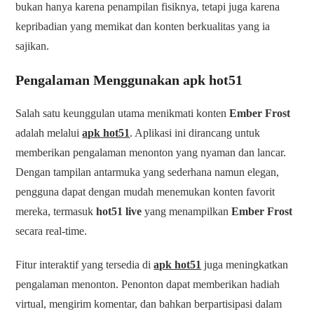
bukan hanya karena penampilan fisiknya, tetapi juga karena
kepribadian yang memikat dan konten berkualitas yang ia
sajikan.
Pengalaman Menggunakan
apk hot51
Salah satu keunggulan utama menikmati konten
Ember Frost
adalah melalui
apk hot51
. Aplikasi ini dirancang untuk
memberikan pengalaman menonton yang nyaman dan lancar.
Dengan tampilan antarmuka yang sederhana namun elegan,
pengguna dapat dengan mudah menemukan konten favorit
mereka, termasuk
hot51 live
yang menampilkan
Ember Frost
secara real-time.
Fitur interaktif yang tersedia di
apk hot51
juga meningkatkan
pengalaman menonton. Penonton dapat memberikan hadiah
virtual, mengirim komentar, dan bahkan berpartisipasi dalam