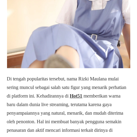
Di tengah popularitas tersebut, nama Rizki Maulana mulai
sering muncul sebagai salah satu figur yang menarik perhatian
di platform ini. Kehadirannya di
Hot51
memberikan warna
baru dalam dunia live streaming, terutama karena gaya
penyampaiannya yang natural, menarik, dan mudah diterima
oleh penonton. Hal ini membuat banyak pengguna semakin
penasaran dan aktif mencari informasi terkait dirinya di