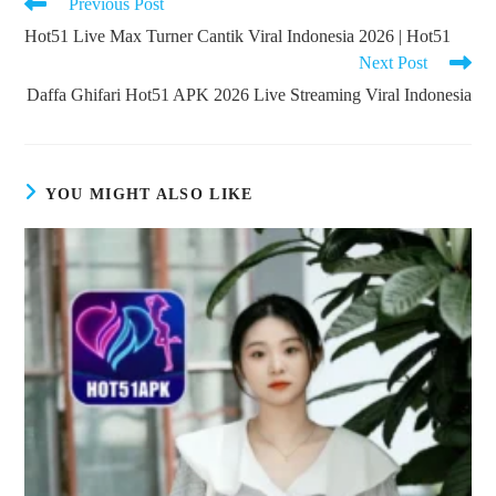
Previous Post
Hot51 Live Max Turner Cantik Viral Indonesia 2026 | Hot51
Next Post
Daffa Ghifari Hot51 APK 2026 Live Streaming Viral Indonesia
YOU MIGHT ALSO LIKE