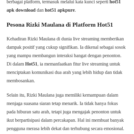
berbagai platform, termasuk melalui kata kunci seperti
hot51
apk download
dan
hot51 apkpure
.
Pesona Rizki Maulana di Platform Hot51
Kehadiran Rizki Maulana di dunia live streaming memberikan
dampak positif yang cukup signifikan. Ia dikenal sebagai sosok
yang mampu membangun interaksi hangat dengan penonton.
Di dalam
Hot51
, ia memanfaatkan fitur live streaming untuk
menciptakan komunikasi dua arah yang lebih hidup dan tidak
membosankan.
Selain itu, Rizki Maulana juga memiliki kemampuan dalam
menjaga suasana siaran tetap menarik. Ia tidak hanya fokus
pada hiburan satu arah, tetapi juga mengajak penonton untuk
ikut berpartisipasi dalam percakapan. Hal ini membuat banyak
pengguna merasa lebih dekat dan terhubung secara emosional.