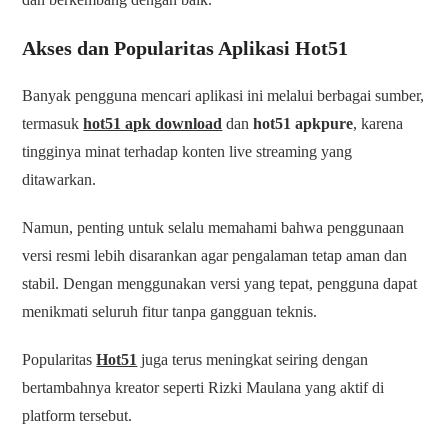
Akses dan Popularitas Aplikasi Hot51
Banyak pengguna mencari aplikasi ini melalui berbagai sumber,
termasuk
hot51 apk download
dan
hot51 apkpure
, karena
tingginya minat terhadap konten live streaming yang
ditawarkan.
Namun, penting untuk selalu memahami bahwa penggunaan
versi resmi lebih disarankan agar pengalaman tetap aman dan
stabil. Dengan menggunakan versi yang tepat, pengguna dapat
menikmati seluruh fitur tanpa gangguan teknis.
Popularitas
Hot51
juga terus meningkat seiring dengan
bertambahnya kreator seperti Rizki Maulana yang aktif di
platform tersebut.