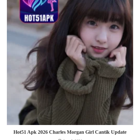
Hot51 Apk 2026 Charles Morgan Girl Cantik Update