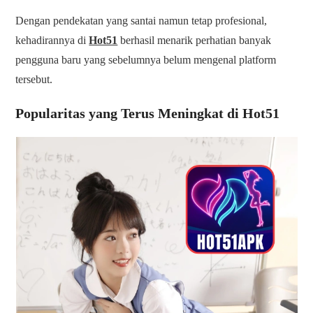
Dengan pendekatan yang santai namun tetap profesional,
kehadirannya di
Hot51
berhasil menarik perhatian banyak
pengguna baru yang sebelumnya belum mengenal platform
tersebut.
Popularitas yang Terus Meningkat di Hot51