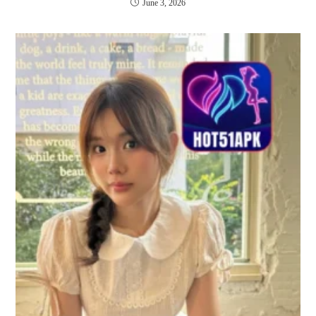
June 3, 2026