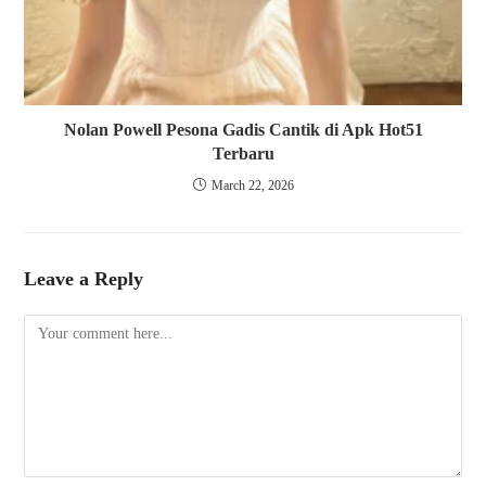
Nolan Powell Pesona Gadis Cantik di Apk Hot51
Terbaru
March 22, 2026
Leave a Reply