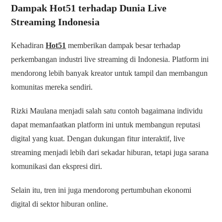
Dampak Hot51 terhadap Dunia Live
Streaming Indonesia
Kehadiran
Hot51
memberikan dampak besar terhadap
perkembangan industri live streaming di Indonesia. Platform ini
mendorong lebih banyak kreator untuk tampil dan membangun
komunitas mereka sendiri.
Rizki Maulana menjadi salah satu contoh bagaimana individu
dapat memanfaatkan platform ini untuk membangun reputasi
digital yang kuat. Dengan dukungan fitur interaktif, live
streaming menjadi lebih dari sekadar hiburan, tetapi juga sarana
komunikasi dan ekspresi diri.
Selain itu, tren ini juga mendorong pertumbuhan ekonomi
digital di sektor hiburan online.