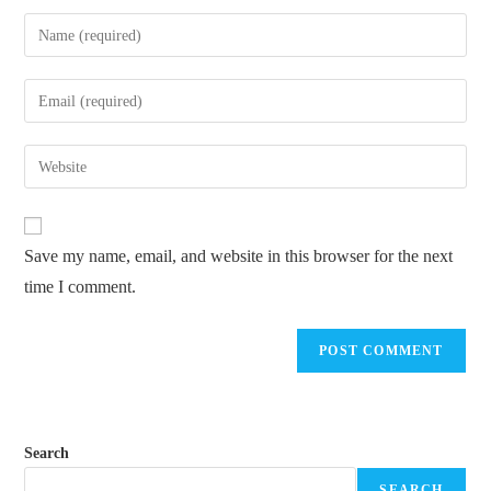
Save my name, email, and website in this browser for the next
time I comment.
Search
SEARCH