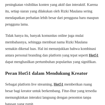
peningkatan visibilitas konten yang aktif dan interaktif. Karena
itu, setiap siaran yang dilakukan oleh Rizki Maulana sering
mendapatkan perhatian lebih besar dari pengguna baru maupun
pengguna lama.
Tidak hanya itu, banyak komunitas online juga mulai
membahasnya, sehingga membuat nama Rizki Maulana
semakin dikenal luas. Hal ini menunjukkan bahwa kombinasi
antara personal branding dan platform yang tepat seperti
Hot51
dapat menghasilkan pertumbuhan popularitas yang signifikan.
Peran Hot51 dalam Mendukung Kreator
Sebagai platform live streaming,
Hot51
memberikan ruang
besar bagi kreator untuk berkembang. Fitur-fitur yang tersedia
memungkinkan interaksi langsung dengan penonton tanpa
batasan yang rumit.