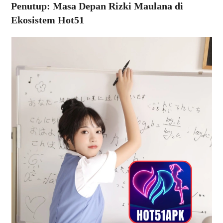
Penutup: Masa Depan Rizki Maulana di
Ekosistem Hot51