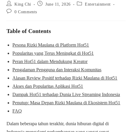
King Chi
June 11, 2026
Entertainment
0 Comments
Table of Contents
Pesona Rizki Maulana di Platform Hot51
Popularitas yang Terus Meningkat di Hot51
Peran Hot51 dalam Mendukung Kreator
Pengalaman Pengguna dan Interaksi Komunitas
Alasan Review Positif terhadap Rizki Maulana di Hot51
Akses dan Popularitas Aplikasi Hot51
Dampak Hot51 terhadap Dunia Live Streaming Indonesia
Penutup: Masa Depan Rizki Maulana di Ekosistem Hot51
FAQ
Dalam beberapa tahun terakhir, dunia hiburan digital di
Indonesia mengalami perkembangan yang sangat cepat,