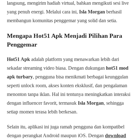
langsung, mengirim hadiah virtual, bahkan mengikuti sesi live
yang penuh energi. Melalui cara ini,
Isla Morgan
berhasil
membangun komunitas penggemar yang solid dan setia.
Mengapa Hot51 Apk Menjadi Pilihan Para
Penggemar
Hot51 Apk
adalah platform yang menawarkan lebih dari
sekadar streaming video biasa. Dengan dukungan
hot51 mod
apk turbary
, pengguna bisa menikmati berbagai keunggulan
seperti unlock room, akses konten eksklusif, dan pengalaman
menonton tanpa iklan. Hal ini tentunya meningkatkan interaksi
dengan influencer favorit, termasuk
Isla Morgan
, sehingga
setiap momen terasa lebih berkesan.
Selain itu, aplikasi ini juga ramah pengguna dan kompatibel
dengan perangkat Android maupun iOS. Dengan
download