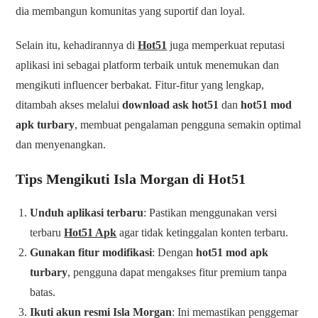
dia membangun komunitas yang suportif dan loyal.
Selain itu, kehadirannya di
Hot51
juga memperkuat reputasi
aplikasi ini sebagai platform terbaik untuk menemukan dan
mengikuti influencer berbakat. Fitur-fitur yang lengkap,
ditambah akses melalui
download ask hot51
dan
hot51 mod
apk turbary
, membuat pengalaman pengguna semakin optimal
dan menyenangkan.
Tips Mengikuti Isla Morgan di Hot51
Unduh aplikasi terbaru
: Pastikan menggunakan versi
terbaru
Hot51 Apk
agar tidak ketinggalan konten terbaru.
Gunakan fitur modifikasi
: Dengan
hot51 mod apk
turbary
, pengguna dapat mengakses fitur premium tanpa
batas.
Ikuti akun resmi Isla Morgan
: Ini memastikan penggemar