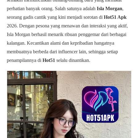
perhatian banyak orang. Salah satunya adalah
Isla Morgan
,
seorang gadis cantik yang kini menjadi sorotan di
Hot51 Apk
2026. Dengan pesona yang menawan dan interaksi yang aktif,
Isla Morgan berhasil menarik ribuan penggemar dari berbagai
kalangan. Kecantikan alami dan kepribadian hangatnya
membuatnya berbeda dari influencer lain, sehingga setiap
penampilannya di
Hot51
selalu dinantikan.