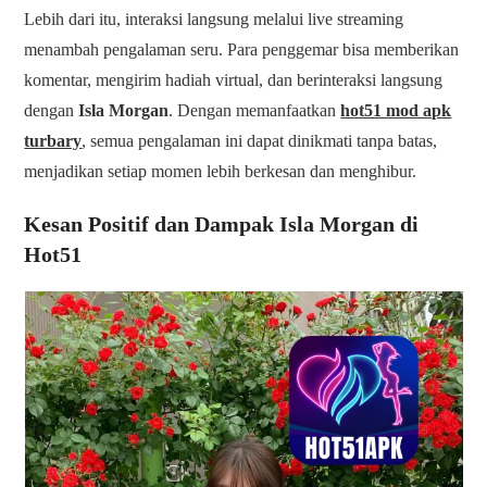
Lebih dari itu, interaksi langsung melalui live streaming
menambah pengalaman seru. Para penggemar bisa memberikan
komentar, mengirim hadiah virtual, dan berinteraksi langsung
dengan
Isla Morgan
. Dengan memanfaatkan
hot51 mod apk
turbary
, semua pengalaman ini dapat dinikmati tanpa batas,
menjadikan setiap momen lebih berkesan dan menghibur.
Kesan Positif dan Dampak Isla Morgan di
Hot51