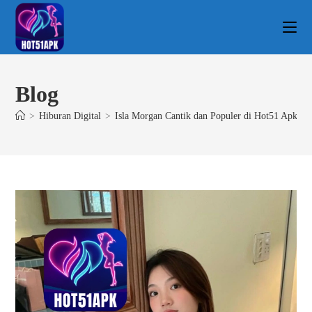
Blog
>
Hiburan Digital
>
Isla Morgan Cantik dan Populer di Hot51 Apk 20