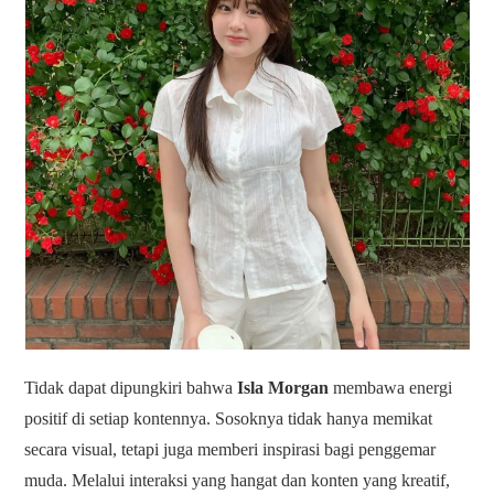
Tidak dapat dipungkiri bahwa
Isla Morgan
membawa energi
positif di setiap kontennya. Sosoknya tidak hanya memikat
secara visual, tetapi juga memberi inspirasi bagi penggemar
muda. Melalui interaksi yang hangat dan konten yang kreatif,