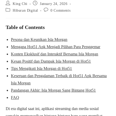
King Chi
January 24, 2026
Hiburan Digital
0 Comments
Table of Contents
Pesona dan Keunikan Isla Morgan
Mengapa Hot51 Apk Menjadi Pilihan Para Penggemar
Konten Eksklusif dan Interaktif Bersama Isla Morgan
Kesan Positif dan Dampak Isla Morgan di Hot51
Tips Mengikuti Isla Morgan di Hot51
Keseruan dan Pengalaman Terbaik di Hot51 Apk Bersama
Isla Morgan
Pandangan Akhir: Isla Morgan Sang Bintang Hot51
FAQ
Di era digital saat ini, aplikasi streaming dan media sosial
semakin memunculkan bintang-bintang baru yang memikat