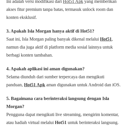
Ini adalah versi modifikasi dari
Hot51 Apk
yang memberikan
akses fitur premium tanpa batas, termasuk unlock room dan
konten eksklusif.
3. Apakah Isla Morgan hanya aktif di Hot51?
Saat ini, Isla Morgan paling banyak dikenal melalui
Hot51
,
namun dia juga aktif di platform media sosial lainnya untuk
berbagi konten tambahan.
4. Apakah aplikasi ini aman digunakan?
Selama diunduh dari sumber terpercaya dan mengikuti
panduan,
Hot51 Apk
aman digunakan untuk Android dan iOS.
5. Bagaimana cara berinteraksi langsung dengan Isla
Morgan?
Pengguna dapat mengikuti live streaming, mengirim komentar,
atau hadiah virtual melalui
Hot51
untuk berinteraksi langsung.