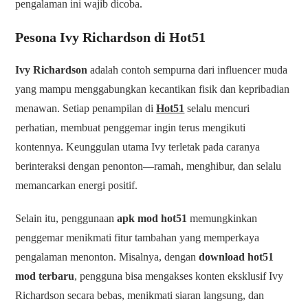
pengalaman ini wajib dicoba.
Pesona Ivy Richardson di Hot51
Ivy Richardson
adalah contoh sempurna dari influencer muda
yang mampu menggabungkan kecantikan fisik dan kepribadian
menawan. Setiap penampilan di
Hot51
selalu mencuri
perhatian, membuat penggemar ingin terus mengikuti
kontennya. Keunggulan utama Ivy terletak pada caranya
berinteraksi dengan penonton—ramah, menghibur, dan selalu
memancarkan energi positif.
Selain itu, penggunaan
apk mod hot51
memungkinkan
penggemar menikmati fitur tambahan yang memperkaya
pengalaman menonton. Misalnya, dengan
download hot51
mod terbaru
, pengguna bisa mengakses konten eksklusif Ivy
Richardson secara bebas, menikmati siaran langsung, dan