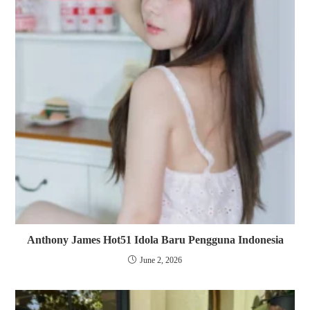
Anthony James Hot51 Idola Baru Pengguna Indonesia
June 2, 2026