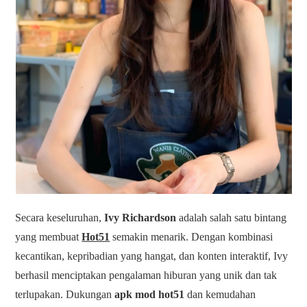
Secara keseluruhan,
Ivy Richardson
adalah salah satu bintang
yang membuat
Hot51
semakin menarik. Dengan kombinasi
kecantikan, kepribadian yang hangat, dan konten interaktif, Ivy
berhasil menciptakan pengalaman hiburan yang unik dan tak
terlupakan. Dukungan
apk mod hot51
dan kemudahan