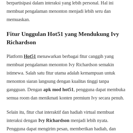
berpartisipasi dalam interaksi yang lebih personal. Hal ini
membuat pengalaman menonton menjadi lebih seru dan
memuaskan.
Fitur Unggulan Hot51 yang Mendukung Ivy
Richardson
Platform
Hot51
menawarkan berbagai fitur canggih yang
membuat pengalaman menonton Ivy Richardson semakin
istimewa. Salah satu fitur utama adalah kemampuan untuk
menonton siaran langsung dengan kualitas tinggi tanpa
gangguan. Dengan
apk mod hot51
, pengguna dapat membuka
semua room dan menikmati konten premium Ivy secara penuh.
Selain itu, fitur chat interaktif dan hadiah virtual membuat
interaksi dengan
Ivy Richardson
menjadi lebih nyata.
Pengguna dapat mengirim pesan, memberikan hadiah, dan