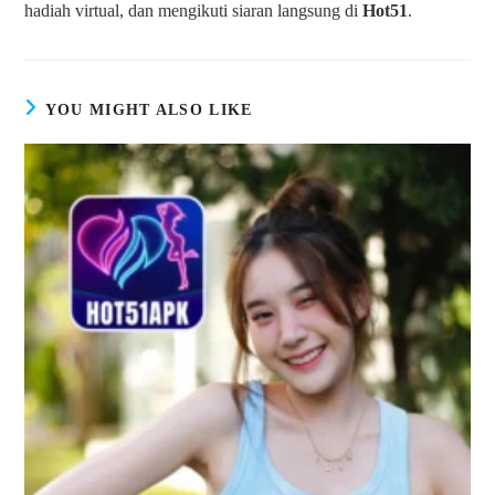
hadiah virtual, dan mengikuti siaran langsung di
Hot51
.
YOU MIGHT ALSO LIKE