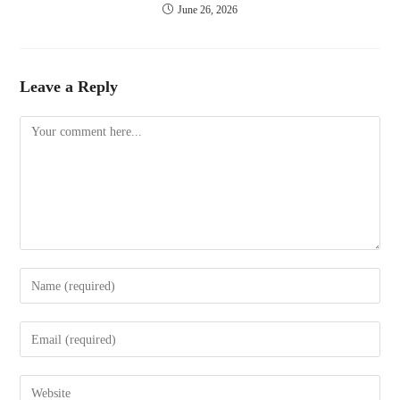
June 26, 2026
Leave a Reply