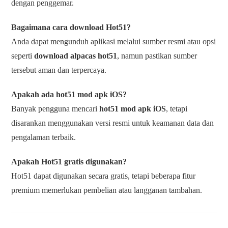
dengan penggemar.
Bagaimana cara download Hot51?
Anda dapat mengunduh aplikasi melalui sumber resmi atau opsi
seperti
download alpacas hot51
, namun pastikan sumber
tersebut aman dan terpercaya.
Apakah ada hot51 mod apk iOS?
Banyak pengguna mencari
hot51 mod apk iOS
, tetapi
disarankan menggunakan versi resmi untuk keamanan data dan
pengalaman terbaik.
Apakah Hot51 gratis digunakan?
Hot51 dapat digunakan secara gratis, tetapi beberapa fitur
premium memerlukan pembelian atau langganan tambahan.