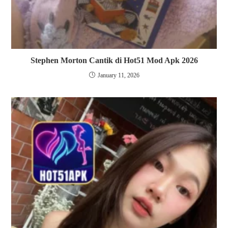
Stephen Morton Cantik di Hot51 Mod Apk 2026
January 11, 2026