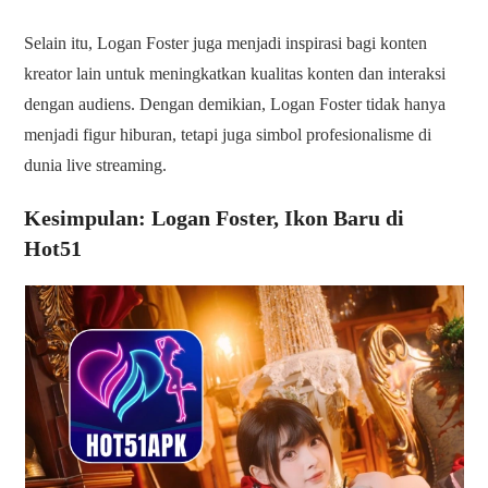
Selain itu, Logan Foster juga menjadi inspirasi bagi konten
kreator lain untuk meningkatkan kualitas konten dan interaksi
dengan audiens. Dengan demikian, Logan Foster tidak hanya
menjadi figur hiburan, tetapi juga simbol profesionalisme di
dunia live streaming.
Kesimpulan: Logan Foster, Ikon Baru di
Hot51