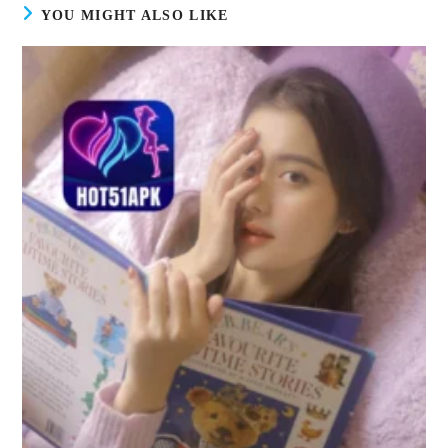
YOU MIGHT ALSO LIKE