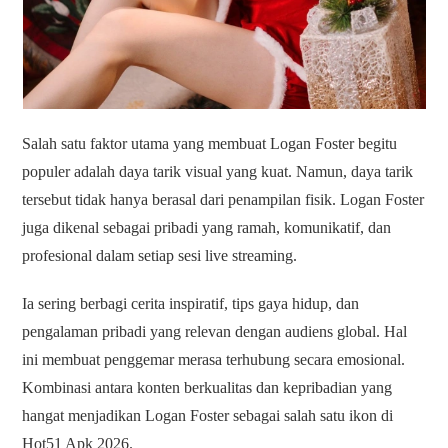
Salah satu faktor utama yang membuat Logan Foster begitu
populer adalah daya tarik visual yang kuat. Namun, daya tarik
tersebut tidak hanya berasal dari penampilan fisik. Logan Foster
juga dikenal sebagai pribadi yang ramah, komunikatif, dan
profesional dalam setiap sesi live streaming.
Ia sering berbagi cerita inspiratif, tips gaya hidup, dan
pengalaman pribadi yang relevan dengan audiens global. Hal
ini membuat penggemar merasa terhubung secara emosional.
Kombinasi antara konten berkualitas dan kepribadian yang
hangat menjadikan Logan Foster sebagai salah satu ikon di
Hot51 Apk 2026
.