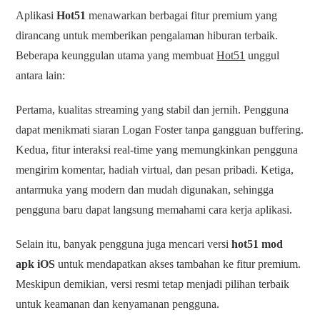
Aplikasi
Hot51
menawarkan berbagai fitur premium yang
dirancang untuk memberikan pengalaman hiburan terbaik.
Beberapa keunggulan utama yang membuat
Hot51
unggul
antara lain:
Pertama, kualitas streaming yang stabil dan jernih. Pengguna
dapat menikmati siaran Logan Foster tanpa gangguan buffering.
Kedua, fitur interaksi real-time yang memungkinkan pengguna
mengirim komentar, hadiah virtual, dan pesan pribadi. Ketiga,
antarmuka yang modern dan mudah digunakan, sehingga
pengguna baru dapat langsung memahami cara kerja aplikasi.
Selain itu, banyak pengguna juga mencari versi
hot51 mod
apk iOS
untuk mendapatkan akses tambahan ke fitur premium.
Meskipun demikian, versi resmi tetap menjadi pilihan terbaik
untuk keamanan dan kenyamanan pengguna.