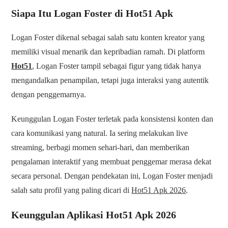
Siapa Itu Logan Foster di Hot51 Apk
Logan Foster dikenal sebagai salah satu konten kreator yang
memiliki visual menarik dan kepribadian ramah. Di platform
Hot51
, Logan Foster tampil sebagai figur yang tidak hanya
mengandalkan penampilan, tetapi juga interaksi yang autentik
dengan penggemarnya.
Keunggulan Logan Foster terletak pada konsistensi konten dan
cara komunikasi yang natural. Ia sering melakukan live
streaming, berbagi momen sehari-hari, dan memberikan
pengalaman interaktif yang membuat penggemar merasa dekat
secara personal. Dengan pendekatan ini, Logan Foster menjadi
salah satu profil yang paling dicari di
Hot51 Apk 2026
.
Keunggulan Aplikasi Hot51 Apk 2026