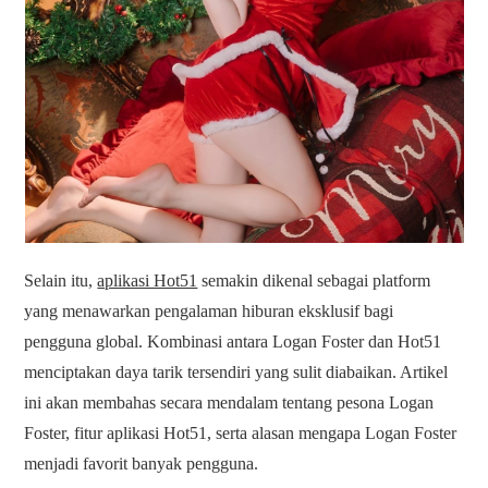
Selain itu,
aplikasi Hot51
semakin dikenal sebagai platform
yang menawarkan pengalaman hiburan eksklusif bagi
pengguna global. Kombinasi antara Logan Foster dan Hot51
menciptakan daya tarik tersendiri yang sulit diabaikan. Artikel
ini akan membahas secara mendalam tentang pesona Logan
Foster, fitur aplikasi Hot51, serta alasan mengapa Logan Foster
menjadi favorit banyak pengguna.