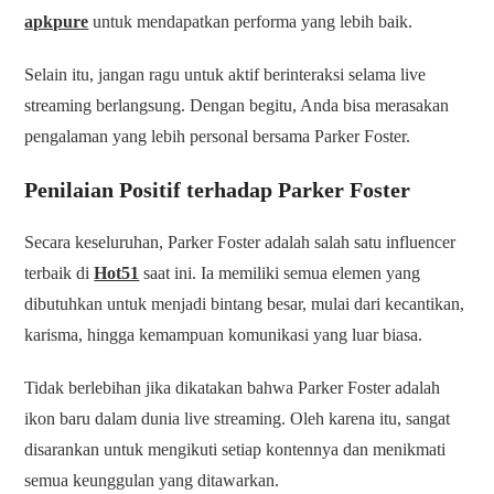
apkpure
untuk mendapatkan performa yang lebih baik.
Selain itu, jangan ragu untuk aktif berinteraksi selama live
streaming berlangsung. Dengan begitu, Anda bisa merasakan
pengalaman yang lebih personal bersama Parker Foster.
Penilaian Positif terhadap Parker Foster
Secara keseluruhan, Parker Foster adalah salah satu influencer
terbaik di
Hot51
saat ini. Ia memiliki semua elemen yang
dibutuhkan untuk menjadi bintang besar, mulai dari kecantikan,
karisma, hingga kemampuan komunikasi yang luar biasa.
Tidak berlebihan jika dikatakan bahwa Parker Foster adalah
ikon baru dalam dunia live streaming. Oleh karena itu, sangat
disarankan untuk mengikuti setiap kontennya dan menikmati
semua keunggulan yang ditawarkan.