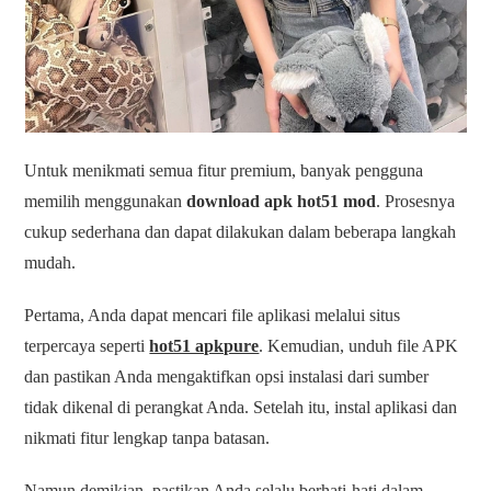
Untuk menikmati semua fitur premium, banyak pengguna
memilih menggunakan
download apk hot51 mod
. Prosesnya
cukup sederhana dan dapat dilakukan dalam beberapa langkah
mudah.
Pertama, Anda dapat mencari file aplikasi melalui situs
terpercaya seperti
hot51 apkpure
. Kemudian, unduh file APK
dan pastikan Anda mengaktifkan opsi instalasi dari sumber
tidak dikenal di perangkat Anda. Setelah itu, instal aplikasi dan
nikmati fitur lengkap tanpa batasan.
Namun demikian, pastikan Anda selalu berhati-hati dalam