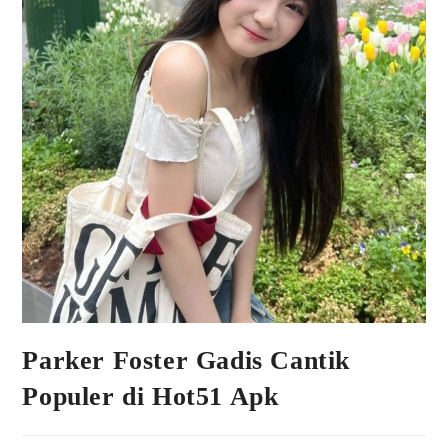
Parker Foster Gadis Cantik
Populer di Hot51 Apk