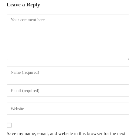
Leave a Reply
Save my name, email, and website in this browser for the next