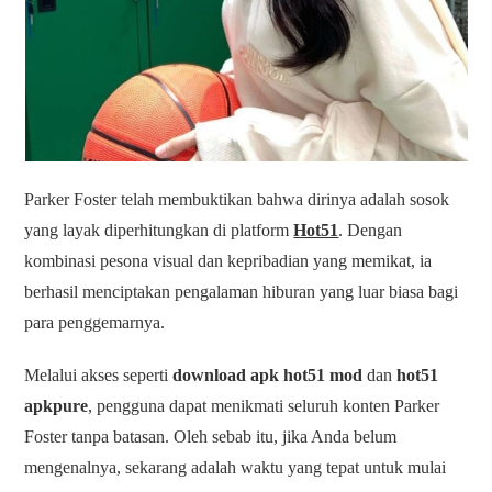
Parker Foster telah membuktikan bahwa dirinya adalah sosok
yang layak diperhitungkan di platform
Hot51
. Dengan
kombinasi pesona visual dan kepribadian yang memikat, ia
berhasil menciptakan pengalaman hiburan yang luar biasa bagi
para penggemarnya.
Melalui akses seperti
download apk hot51 mod
dan
hot51
apkpure
, pengguna dapat menikmati seluruh konten Parker
Foster tanpa batasan. Oleh sebab itu, jika Anda belum
mengenalnya, sekarang adalah waktu yang tepat untuk mulai