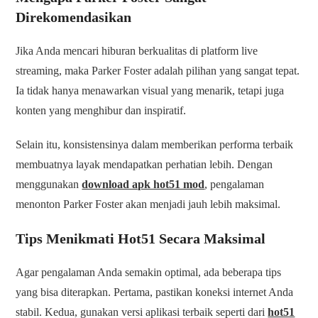
Direkomendasikan
Jika Anda mencari hiburan berkualitas di platform live
streaming, maka Parker Foster adalah pilihan yang sangat tepat.
Ia tidak hanya menawarkan visual yang menarik, tetapi juga
konten yang menghibur dan inspiratif.
Selain itu, konsistensinya dalam memberikan performa terbaik
membuatnya layak mendapatkan perhatian lebih. Dengan
menggunakan
download apk hot51 mod
, pengalaman
menonton Parker Foster akan menjadi jauh lebih maksimal.
Tips Menikmati Hot51 Secara Maksimal
Agar pengalaman Anda semakin optimal, ada beberapa tips
yang bisa diterapkan. Pertama, pastikan koneksi internet Anda
stabil. Kedua, gunakan versi aplikasi terbaik seperti dari
hot51