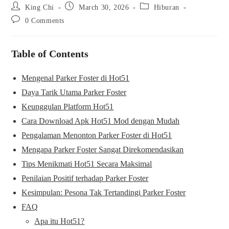
King Chi
March 30, 2026
Hiburan
0 Comments
Table of Contents
Mengenal Parker Foster di Hot51
Daya Tarik Utama Parker Foster
Keunggulan Platform Hot51
Cara Download Apk Hot51 Mod dengan Mudah
Pengalaman Menonton Parker Foster di Hot51
Mengapa Parker Foster Sangat Direkomendasikan
Tips Menikmati Hot51 Secara Maksimal
Penilaian Positif terhadap Parker Foster
Kesimpulan: Pesona Tak Tertandingi Parker Foster
FAQ
Apa itu Hot51?