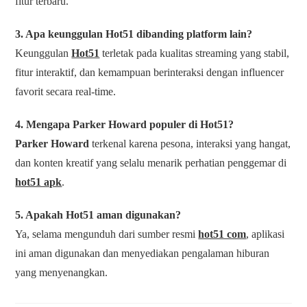
fitur terbaru.
3. Apa keunggulan Hot51 dibanding platform lain?
Keunggulan
Hot51
terletak pada kualitas streaming yang stabil,
fitur interaktif, dan kemampuan berinteraksi dengan influencer
favorit secara real-time.
4. Mengapa Parker Howard populer di Hot51?
Parker Howard
terkenal karena pesona, interaksi yang hangat,
dan konten kreatif yang selalu menarik perhatian penggemar di
hot51 apk
.
5. Apakah Hot51 aman digunakan?
Ya, selama mengunduh dari sumber resmi
hot51 com
, aplikasi
ini aman digunakan dan menyediakan pengalaman hiburan
yang menyenangkan.