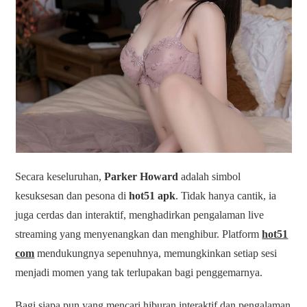
Secara keseluruhan,
Parker Howard
adalah simbol
kesuksesan dan pesona di
hot51 apk
. Tidak hanya cantik, ia
juga cerdas dan interaktif, menghadirkan pengalaman live
streaming yang menyenangkan dan menghibur. Platform
hot51
com
mendukungnya sepenuhnya, memungkinkan setiap sesi
menjadi momen yang tak terlupakan bagi penggemarnya.
Bagi siapa pun yang mencari hiburan interaktif dan pengalaman