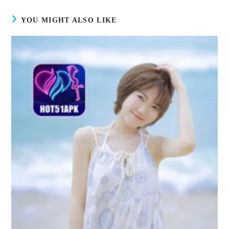
YOU MIGHT ALSO LIKE