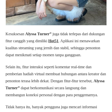
Kesuksesan
Alyssa Turner”
juga tidak terlepas dari dukungan
fitur canggih yang dimiliki
Hot51
. Aplikasi ini menawarkan
kualitas streaming yang jernih dan stabil, sehingga penonton
dapat menikmati setiap momen tanpa gangguan.
Selain itu, fitur interaksi seperti komentar real-time dan
pemberian hadiah virtual membuat hubungan antara kreator dan
penonton terasa lebih dekat. Dengan fitur-fitur tersebut,
Alyssa
Turner”
dapat berkomunikasi secara langsung dan
membangun koneksi personal dengan para penggemarnya.
Tidak hanya itu, banyak pengguna juga mencari informasi