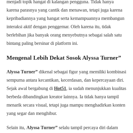
menjadi topik hangat di kalangan pengguna. Tidak hanya
karena parasnya yang cantik dan menawan, tetapi juga karena
kepribadiannya yang hangat serta kemampuannya membangun
interaksi aktif dengan penggemar. Oleh karena itu, tidak
berlebihan jika banyak orang menyebutnya sebagai salah satu
bintang paling bersinar di platform ini.
Mengenal Lebih Dekat Sosok Alyssa Turner”
Alyssa Turner”
dikenal sebagai figur yang memiliki kombinasi
sempurna antara kecantikan, kecerdasan, dan kepercayaan diri.
Sejak awal bergabung di
Hot51
, ia sudah menunjukkan kualitas
berbeda dibandingkan kreator lainnya. Ia tidak hanya tampil
menarik secara visual, tetapi juga mampu menghadirkan konten
yang segar dan menghibur.
Selain itu,
Alyssa Turner”
selalu tampil percaya diri dalam