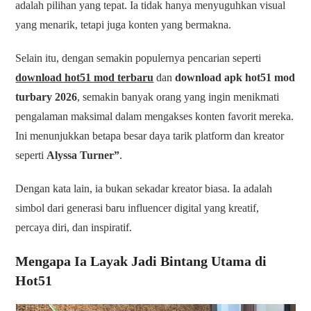
adalah pilihan yang tepat. Ia tidak hanya menyuguhkan visual
yang menarik, tetapi juga konten yang bermakna.
Selain itu, dengan semakin populernya pencarian seperti
download hot51 mod terbaru
dan
download apk hot51 mod
turbary 2026
, semakin banyak orang yang ingin menikmati
pengalaman maksimal dalam mengakses konten favorit mereka.
Ini menunjukkan betapa besar daya tarik platform dan kreator
seperti
Alyssa Turner”
.
Dengan kata lain, ia bukan sekadar kreator biasa. Ia adalah
simbol dari generasi baru influencer digital yang kreatif,
percaya diri, dan inspiratif.
Mengapa Ia Layak Jadi Bintang Utama di
Hot51