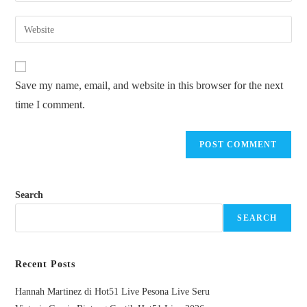
Save my name, email, and website in this browser for the next
time I comment.
Search
SEARCH
Recent Posts
Hannah Martinez di Hot51 Live Pesona Live Seru