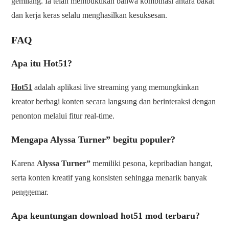
gemilang. Ia telah membuktikan bahwa kombinasi antara bakat
dan kerja keras selalu menghasilkan kesuksesan.
FAQ
Apa itu Hot51?
Hot51
adalah aplikasi live streaming yang memungkinkan
kreator berbagi konten secara langsung dan berinteraksi dengan
penonton melalui fitur real-time.
Mengapa Alyssa Turner” begitu populer?
Karena
Alyssa Turner”
memiliki pesona, kepribadian hangat,
serta konten kreatif yang konsisten sehingga menarik banyak
penggemar.
Apa keuntungan download hot51 mod terbaru?