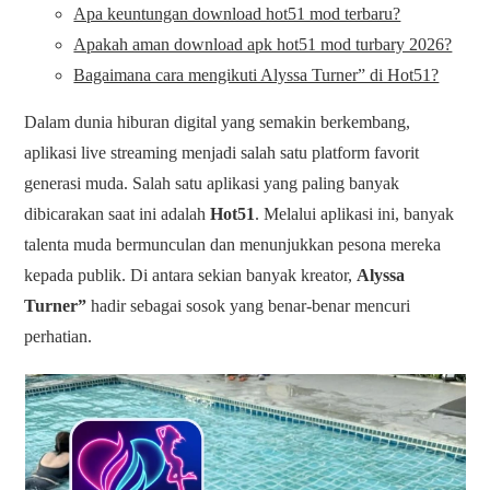
Apa keuntungan download hot51 mod terbaru?
Apakah aman download apk hot51 mod turbary 2026?
Bagaimana cara mengikuti Alyssa Turner” di Hot51?
Dalam dunia hiburan digital yang semakin berkembang,
aplikasi live streaming menjadi salah satu platform favorit
generasi muda. Salah satu aplikasi yang paling banyak
dibicarakan saat ini adalah
Hot51
. Melalui aplikasi ini, banyak
talenta muda bermunculan dan menunjukkan pesona mereka
kepada publik. Di antara sekian banyak kreator,
Alyssa
Turner”
hadir sebagai sosok yang benar-benar mencuri
perhatian.