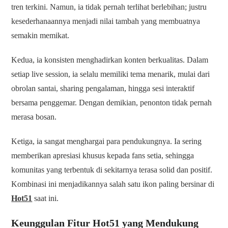
tren terkini. Namun, ia tidak pernah terlihat berlebihan; justru
kesederhanaannya menjadi nilai tambah yang membuatnya
semakin memikat.
Kedua, ia konsisten menghadirkan konten berkualitas. Dalam
setiap live session, ia selalu memiliki tema menarik, mulai dari
obrolan santai, sharing pengalaman, hingga sesi interaktif
bersama penggemar. Dengan demikian, penonton tidak pernah
merasa bosan.
Ketiga, ia sangat menghargai para pendukungnya. Ia sering
memberikan apresiasi khusus kepada fans setia, sehingga
komunitas yang terbentuk di sekitarnya terasa solid dan positif.
Kombinasi ini menjadikannya salah satu ikon paling bersinar di
Hot51
saat ini.
Keunggulan Fitur Hot51 yang Mendukung