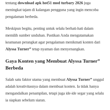
tentang
download apk hot51 mod turbary 2026
juga
meningkat tajam di kalangan pengguna yang ingin mencoba
pengalaman berbeda.
Meskipun begitu, penting untuk selalu berhati-hati dalam
memilih sumber unduhan. Pastikan Anda mengutamakan
keamanan perangkat agar pengalaman menikmati konten dari
Alyssa Turner”
tetap nyaman dan menyenangkan.
Gaya Konten yang Membuat Alyssa Turner”
Berbeda
Salah satu faktor utama yang membuat
Alyssa Turner”
unggul
adalah kreativitasnya dalam membuat konten. Ia tidak hanya
mengandalkan penampilan, tetapi juga ide-ide segar yang selalu
ia siapkan sebelum siaran.