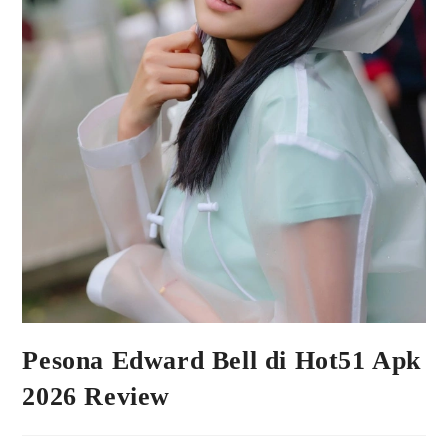
Pesona Edward Bell di Hot51 Apk
2026 Review