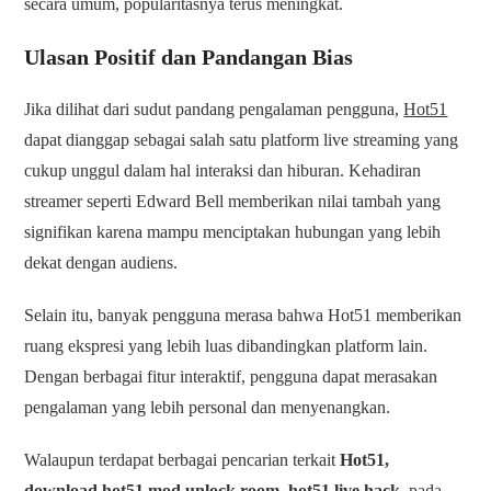
secara umum, popularitasnya terus meningkat.
Ulasan Positif dan Pandangan Bias
Jika dilihat dari sudut pandang pengalaman pengguna,
Hot51
dapat dianggap sebagai salah satu platform live streaming yang
cukup unggul dalam hal interaksi dan hiburan. Kehadiran
streamer seperti Edward Bell memberikan nilai tambah yang
signifikan karena mampu menciptakan hubungan yang lebih
dekat dengan audiens.
Selain itu, banyak pengguna merasa bahwa Hot51 memberikan
ruang ekspresi yang lebih luas dibandingkan platform lain.
Dengan berbagai fitur interaktif, pengguna dapat merasakan
pengalaman yang lebih personal dan menyenangkan.
Walaupun terdapat berbagai pencarian terkait
Hot51,
download hot51 mod unlock room, hot51 live hack
, pada