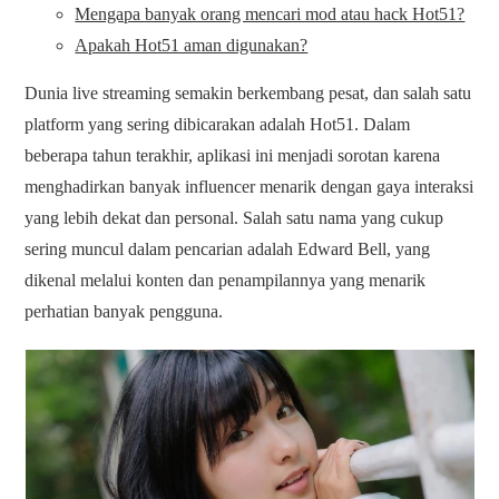
Mengapa banyak orang mencari mod atau hack Hot51?
Apakah Hot51 aman digunakan?
Dunia live streaming semakin berkembang pesat, dan salah satu
platform yang sering dibicarakan adalah Hot51. Dalam
beberapa tahun terakhir, aplikasi ini menjadi sorotan karena
menghadirkan banyak influencer menarik dengan gaya interaksi
yang lebih dekat dan personal. Salah satu nama yang cukup
sering muncul dalam pencarian adalah Edward Bell, yang
dikenal melalui konten dan penampilannya yang menarik
perhatian banyak pengguna.