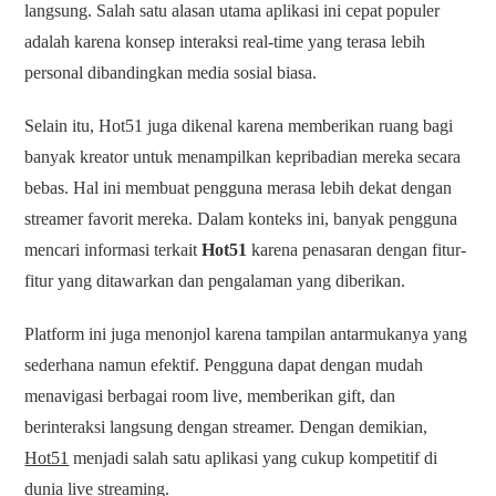
langsung. Salah satu alasan utama aplikasi ini cepat populer
adalah karena konsep interaksi real-time yang terasa lebih
personal dibandingkan media sosial biasa.
Selain itu, Hot51 juga dikenal karena memberikan ruang bagi
banyak kreator untuk menampilkan kepribadian mereka secara
bebas. Hal ini membuat pengguna merasa lebih dekat dengan
streamer favorit mereka. Dalam konteks ini, banyak pengguna
mencari informasi terkait
Hot51
karena penasaran dengan fitur-
fitur yang ditawarkan dan pengalaman yang diberikan.
Platform ini juga menonjol karena tampilan antarmukanya yang
sederhana namun efektif. Pengguna dapat dengan mudah
menavigasi berbagai room live, memberikan gift, dan
berinteraksi langsung dengan streamer. Dengan demikian,
Hot51
menjadi salah satu aplikasi yang cukup kompetitif di
dunia live streaming.