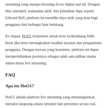
streaming yang mampu bersaing di era digital saat ini. Dengan
fitur interaktif, komunitas aktif, dan kehadiran figur seperti
Edward Bell, platform ini memiliki daya tarik yang kuat bagi
pengguna dari berbagai latar belakang.
Ke depan,
Hot51
berpotensi untuk terus berkembang lebih
besar jika terus meningkatkan kualitas layanan dan pengalaman
pengguna. Dengan inovasi yang konsisten, platform ini dapat
mempertahankan posisinya sebagai salah satu pilihan utama
dalam dunia live streaming.
FAQ
Apa itu Hot51?
Hot51 adalah platform live streaming yang memungkinkan
interaksi langsung antara streamer dan penonton secara real-