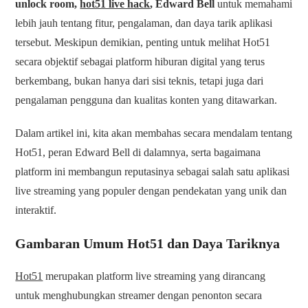
unlock room,
hot51 live hack
, Edward Bell
untuk memahami
lebih jauh tentang fitur, pengalaman, dan daya tarik aplikasi
tersebut. Meskipun demikian, penting untuk melihat Hot51
secara objektif sebagai platform hiburan digital yang terus
berkembang, bukan hanya dari sisi teknis, tetapi juga dari
pengalaman pengguna dan kualitas konten yang ditawarkan.
Dalam artikel ini, kita akan membahas secara mendalam tentang
Hot51, peran Edward Bell di dalamnya, serta bagaimana
platform ini membangun reputasinya sebagai salah satu aplikasi
live streaming yang populer dengan pendekatan yang unik dan
interaktif.
Gambaran Umum Hot51 dan Daya Tariknya
Hot51
merupakan platform live streaming yang dirancang
untuk menghubungkan streamer dengan penonton secara