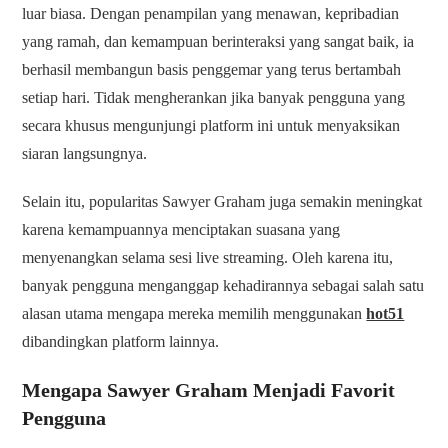
luar biasa. Dengan penampilan yang menawan, kepribadian
yang ramah, dan kemampuan berinteraksi yang sangat baik, ia
berhasil membangun basis penggemar yang terus bertambah
setiap hari. Tidak mengherankan jika banyak pengguna yang
secara khusus mengunjungi platform ini untuk menyaksikan
siaran langsungnya.
Selain itu, popularitas Sawyer Graham juga semakin meningkat
karena kemampuannya menciptakan suasana yang
menyenangkan selama sesi live streaming. Oleh karena itu,
banyak pengguna menganggap kehadirannya sebagai salah satu
alasan utama mengapa mereka memilih menggunakan
hot51
dibandingkan platform lainnya.
Mengapa Sawyer Graham Menjadi Favorit
Pengguna