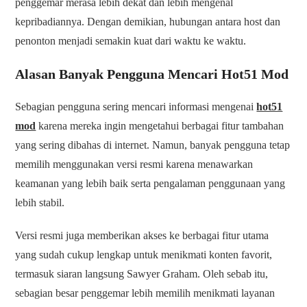
penggemar merasa lebih dekat dan lebih mengenal
kepribadiannya. Dengan demikian, hubungan antara host dan
penonton menjadi semakin kuat dari waktu ke waktu.
Alasan Banyak Pengguna Mencari Hot51 Mod
Sebagian pengguna sering mencari informasi mengenai
hot51
mod
karena mereka ingin mengetahui berbagai fitur tambahan
yang sering dibahas di internet. Namun, banyak pengguna tetap
memilih menggunakan versi resmi karena menawarkan
keamanan yang lebih baik serta pengalaman penggunaan yang
lebih stabil.
Versi resmi juga memberikan akses ke berbagai fitur utama
yang sudah cukup lengkap untuk menikmati konten favorit,
termasuk siaran langsung Sawyer Graham. Oleh sebab itu,
sebagian besar penggemar lebih memilih menikmati layanan