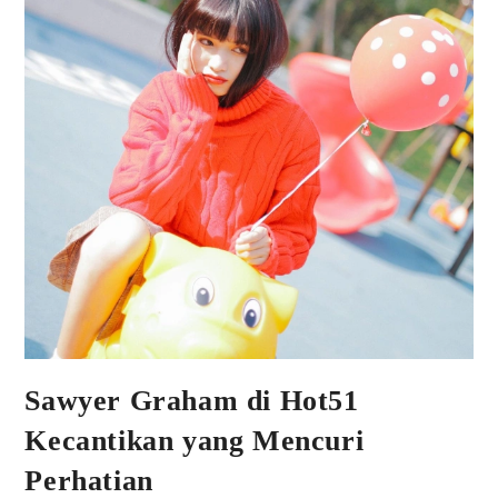
Sawyer Graham di Hot51
Kecantikan yang Mencuri
Perhatian