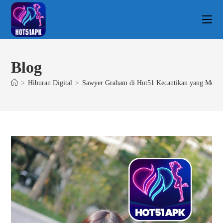
Blog
>
Hiburan Digital
>
Sawyer Graham di Hot51 Kecantikan yang Mencur