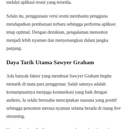
melalui aplikasi resmi yang tersedia.
Selain itu, penggunaan versi resmi membantu pengguna
mendapatkan pembaruan terbaru sehingga performa aplikasi
tetap optimal. Dengan demikian, pengalaman menonton
menjadi lebih nyaman dan menyenangkan dalam jangka
panjang.
Daya Tarik Utama Sawyer Graham
Ada banyak faktor yang membuat Sawyer Graham begitu
menarik di mata para penggemar. Salah satunya adalah
kemampuannya menjaga komunikasi yang baik dengan
audiens. Ia selalu berusaha menciptakan suasana yang positif
sehingga penonton merasa nyaman selama berada di ruang live
streaming.