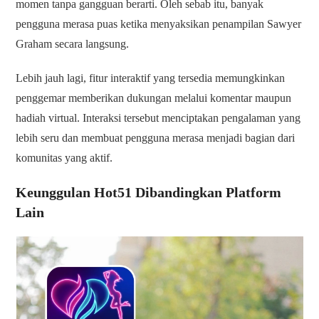
momen tanpa gangguan berarti. Oleh sebab itu, banyak
pengguna merasa puas ketika menyaksikan penampilan Sawyer
Graham secara langsung.
Lebih jauh lagi, fitur interaktif yang tersedia memungkinkan
penggemar memberikan dukungan melalui komentar maupun
hadiah virtual. Interaksi tersebut menciptakan pengalaman yang
lebih seru dan membuat pengguna merasa menjadi bagian dari
komunitas yang aktif.
Keunggulan Hot51 Dibandingkan Platform
Lain