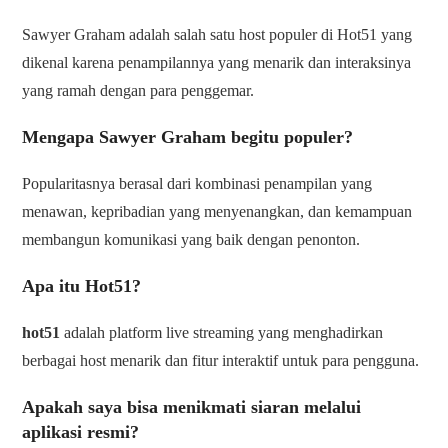
Sawyer Graham adalah salah satu host populer di Hot51 yang
dikenal karena penampilannya yang menarik dan interaksinya
yang ramah dengan para penggemar.
Mengapa Sawyer Graham begitu populer?
Popularitasnya berasal dari kombinasi penampilan yang
menawan, kepribadian yang menyenangkan, dan kemampuan
membangun komunikasi yang baik dengan penonton.
Apa itu Hot51?
hot51
adalah platform live streaming yang menghadirkan
berbagai host menarik dan fitur interaktif untuk para pengguna.
Apakah saya bisa menikmati siaran melalui
aplikasi resmi?