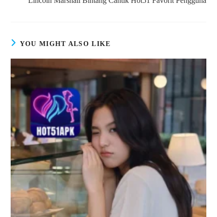
Lincoln Marshall Bintang Cantik Hot51 Favorit Pengguna
YOU MIGHT ALSO LIKE