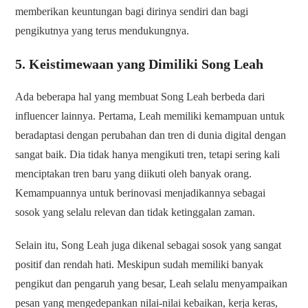
memberikan keuntungan bagi dirinya sendiri dan bagi
pengikutnya yang terus mendukungnya.
5. Keistimewaan yang Dimiliki Song Leah
Ada beberapa hal yang membuat Song Leah berbeda dari
influencer lainnya. Pertama, Leah memiliki kemampuan untuk
beradaptasi dengan perubahan dan tren di dunia digital dengan
sangat baik. Dia tidak hanya mengikuti tren, tetapi sering kali
menciptakan tren baru yang diikuti oleh banyak orang.
Kemampuannya untuk berinovasi menjadikannya sebagai
sosok yang selalu relevan dan tidak ketinggalan zaman.
Selain itu, Song Leah juga dikenal sebagai sosok yang sangat
positif dan rendah hati. Meskipun sudah memiliki banyak
pengikut dan pengaruh yang besar, Leah selalu menyampaikan
pesan yang mengedepankan nilai-nilai kebaikan, kerja keras,