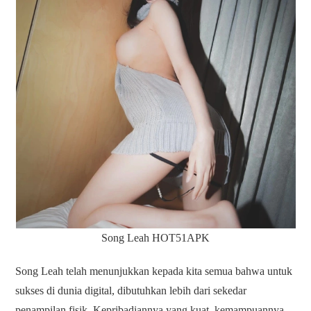
Song Leah HOT51APK
Song Leah telah menunjukkan kepada kita semua bahwa untuk
sukses di dunia digital, dibutuhkan lebih dari sekedar
penampilan fisik. Kepribadiannya yang kuat, kemampuannya