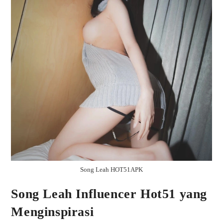
Song Leah HOT51APK
Song Leah Influencer Hot51 yang
Menginspirasi