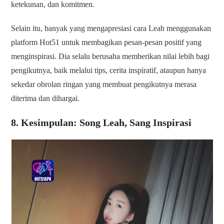
ketekunan, dan komitmen.
Selain itu, banyak yang mengapresiasi cara Leah menggunakan
platform Hot51 untuk membagikan pesan-pesan positif yang
menginspirasi. Dia selalu berusaha memberikan nilai lebih bagi
pengikutnya, baik melalui tips, cerita inspiratif, ataupun hanya
sekedar obrolan ringan yang membuat pengikutnya merasa
diterima dan dihargai.
8. Kesimpulan: Song Leah, Sang Inspirasi