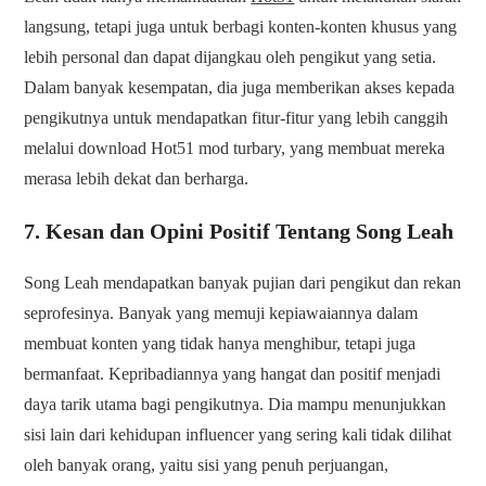
langsung, tetapi juga untuk berbagi konten-konten khusus yang
lebih personal dan dapat dijangkau oleh pengikut yang setia.
Dalam banyak kesempatan, dia juga memberikan akses kepada
pengikutnya untuk mendapatkan fitur-fitur yang lebih canggih
melalui download Hot51 mod turbary, yang membuat mereka
merasa lebih dekat dan berharga.
7. Kesan dan Opini Positif Tentang Song Leah
Song Leah mendapatkan banyak pujian dari pengikut dan rekan
seprofesinya. Banyak yang memuji kepiawaiannya dalam
membuat konten yang tidak hanya menghibur, tetapi juga
bermanfaat. Kepribadiannya yang hangat dan positif menjadi
daya tarik utama bagi pengikutnya. Dia mampu menunjukkan
sisi lain dari kehidupan influencer yang sering kali tidak dilihat
oleh banyak orang, yaitu sisi yang penuh perjuangan,