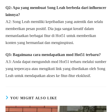
Q2: Apa yang membuat Song Leah berbeda dari influencer
lainnya?
A2: Song Leah memiliki kepribadian yang autentik dan selalu
memberikan pesan positif. Dia juga sangat kreatif dalam
memanfaatkan berbagai fitur di Hot51 untuk memberikan
konten yang bermanfaat dan menginspirasi.
Q3: Bagaimana cara mendapatkan mod Hot51 terbaru?
A3: Anda dapat mengunduh mod Hot51 terbaru melalui sumber
yang terpercaya atau mengikuti link yang disediakan oleh Song
Leah untuk mendapatkan akses ke fitur-fitur eksklusif.
YOU MIGHT ALSO LIKE