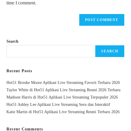
time I comment.
Search
SEARCH
Recent Posts
Hot51 Brooke Moore Aplikasi Live Streaming Favorit Terbaru 2026
Taylor White di Hot51 Aplikasi Live Streaming Resmi 2026 Terbaru
Madison Harris di Hot51 Aplikasi Live Streaming Terpopuler 2026
Hot51 Ashley Lee Aplikasi Live Streaming Seru dan Interaktif
Katie Martin di Hot51 Aplikasi Live Streaming Resmi Terbaru 2026
Recent Comments