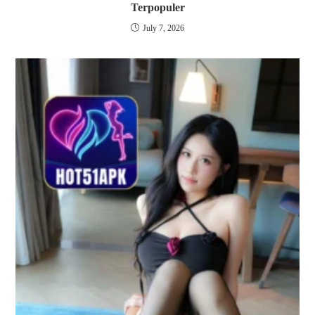
Terpopuler
July 7, 2026