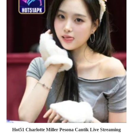
Hot51 Charlotte Miller Pesona Cantik Live Streaming