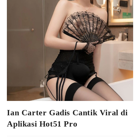
Ian Carter Gadis Cantik Viral di
Aplikasi Hot51 Pro