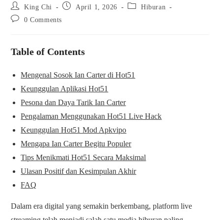
King Chi
April 1, 2026
Hiburan
0 Comments
Table of Contents
Mengenal Sosok Ian Carter di Hot51
Keunggulan Aplikasi Hot51
Pesona dan Daya Tarik Ian Carter
Pengalaman Menggunakan Hot51 Live Hack
Keunggulan Hot51 Mod Apkvipo
Mengapa Ian Carter Begitu Populer
Tips Menikmati Hot51 Secara Maksimal
Ulasan Positif dan Kesimpulan Akhir
FAQ
Dalam era digital yang semakin berkembang, platform live
streaming telah menjadi salah satu media hiburan paling