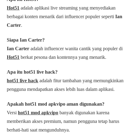
Hot51
adalah aplikasi live streaming yang menyediakan
berbagai konten menarik dari influencer populer seperti
Ian
Carter
.
Siapa Ian Carter?
Ian Carter
adalah influencer wanita cantik yang populer di
Hot51
berkat pesona dan kontennya yang menarik.
Apa itu hot51 live hack?
hot51 live hack
adalah fitur tambahan yang memungkinkan
pengguna mendapatkan akses lebih luas dalam aplikasi.
Apakah hot51 mod apkvipo aman digunakan?
Versi
hot51 mod apkvipo
banyak digunakan karena
memberikan akses premium, namun pengguna tetap harus
berhati-hati saat mengunduhnya.