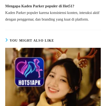
Mengapa Kaden Parker populer di Hot51?
Kaden Parker populer karena konsistensi konten, interaksi aktif
dengan penggemar, dan branding yang kuat di platform.
YOU MIGHT ALSO LIKE