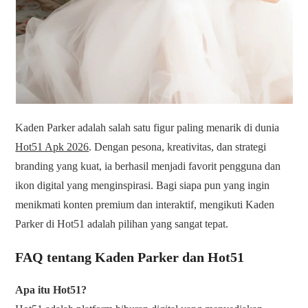
Kaden Parker adalah salah satu figur paling menarik di dunia
Hot51 Apk 2026
. Dengan pesona, kreativitas, dan strategi
branding yang kuat, ia berhasil menjadi favorit pengguna dan
ikon digital yang menginspirasi. Bagi siapa pun yang ingin
menikmati konten premium dan interaktif, mengikuti Kaden
Parker di Hot51 adalah pilihan yang sangat tepat.
FAQ tentang Kaden Parker dan Hot51
Apa itu Hot51?