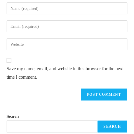
Save my name, email, and website in this browser for the next
time I comment.
Search
SEARCH