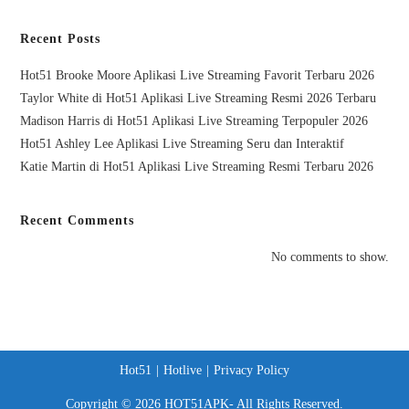
Recent Posts
Hot51 Brooke Moore Aplikasi Live Streaming Favorit Terbaru 2026
Taylor White di Hot51 Aplikasi Live Streaming Resmi 2026 Terbaru
Madison Harris di Hot51 Aplikasi Live Streaming Terpopuler 2026
Hot51 Ashley Lee Aplikasi Live Streaming Seru dan Interaktif
Katie Martin di Hot51 Aplikasi Live Streaming Resmi Terbaru 2026
Recent Comments
No comments to show.
Hot51
Hotlive
Privacy Policy
Copyright © 2026 HOT51APK- All Rights Reserved.