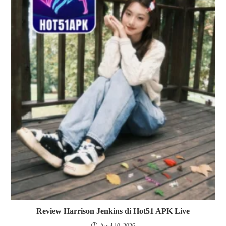
Review Harrison Jenkins di Hot51 APK Live