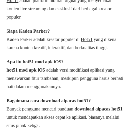
Hot51
adalah platform hiburan digital yang menyediakan
konten live streaming dan eksklusif dari berbagai kreator
populer.
Siapa Kaden Parker?
Kaden Parker adalah kreator populer di
Hot51
yang dikenal
karena konten kreatif, interaktif, dan berkualitas tinggi.
Apa itu hot51 mod apk iOS?
hot51 mod apk iOS
adalah versi modifikasi aplikasi yang
menawarkan fitur tambahan, meskipun pengguna harus berhati-
hati dalam menggunakannya.
Bagaimana cara download alpacas hot51?
Banyak pengguna mencari panduan
download alpacas hot51
untuk mendapatkan akses cepat ke aplikasi, biasanya melalui
situs pihak ketiga.