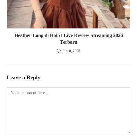
Heather Long di Hot51 Live Review Streaming 2026
Terbaru
July 8, 2026
Leave a Reply