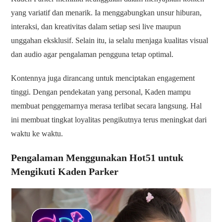
yang variatif dan menarik. Ia menggabungkan unsur hiburan,
interaksi, dan kreativitas dalam setiap sesi live maupun
unggahan eksklusif. Selain itu, ia selalu menjaga kualitas visual
dan audio agar pengalaman pengguna tetap optimal.
Kontennya juga dirancang untuk menciptakan engagement
tinggi. Dengan pendekatan yang personal, Kaden mampu
membuat penggemarnya merasa terlibat secara langsung. Hal
ini membuat tingkat loyalitas pengikutnya terus meningkat dari
waktu ke waktu.
Pengalaman Menggunakan Hot51 untuk
Mengikuti Kaden Parker